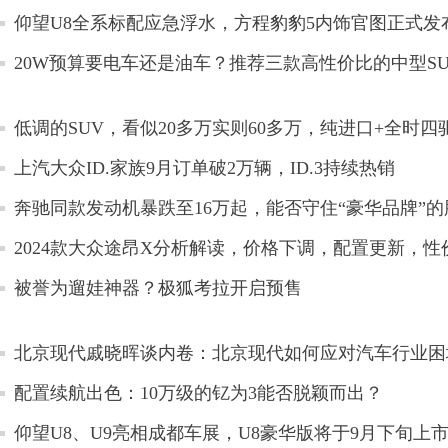
仰望U8全系标配应急浮水，方程豹豹5内饰官图正式发
20W预算要电车还是油车？推荐三款高性价比的中型SU
低调的SUV，看似20多万实则60多万，纯进口+全时四
上汽大众ID.家族9月订单破2万辆，ID.3持续热销
奔驰同款发动机暴跌至16万起，能否守住“豪华品牌”的
2024款大众途昂X分析解读，价格下调，配置更新，性
被誉为遛娃神器？极狐考拉开启预售
北京现代戚晓晖谈内卷：北京现代如何应对汽车行业困
配置续航出色：10万级的钇为3能否脱颖而出？
仰望U8、U9亮相成都车展，U8豪华版将于9月下旬上