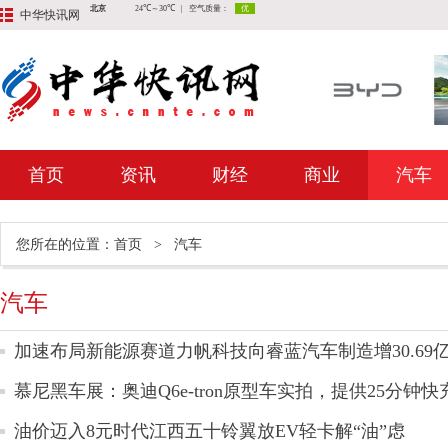
中华快讯网
首页
资讯
财经
商业
汽车
您所在的位置：
首页
>
汽车
汽车
加速布局新能源赛道力帆科技向睿蓝汽车制造增30.69
慕尼黑车展：奥迪Q6e-tron原型车实拍，提供25分钟快
油价迈入8元时代江西五十铃翼放EV轻卡解“油”虑